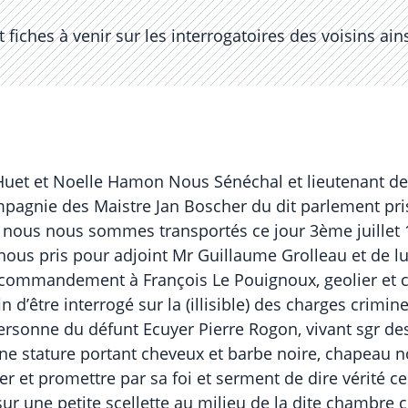
fiches à venir sur les interrogatoires des voisins ai
e Huet et Noelle Hamon Nous Sénéchal et lieutenant de
 compagnie des Maistre Jan Boscher du dit parlement p
nous nous sommes transportés ce jour 3ème juillet 17
 nous pris pour adjoint Mr Guillaume Grolleau et de lui 
et commandement à François Le Pouignoux, geolier et 
in d’être interrogé sur la (illisible) des charges crimine
a personne du défunt Ecuyer Pierre Rogon, vivant sgr de
tature portant cheveux et barbe noire, chapeau noir 
urer et promettre par sa foi et serment de dire vérité c
ur une petite scellette au milieu de la dite chambre c