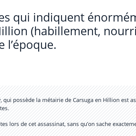
res qui indiquent énormém
llion (habillement, nourr
e l’époque.
 qui possède la métairie de Carsuga en Hillion est a
tes.
ntes lors de cet assassinat, sans qu’on sache exacte