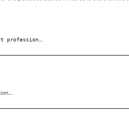
…
et profession
sion…